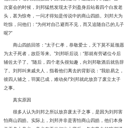
次宴会的时候，刘邦猛然发现太子刘盈身后站着四个白发老
头，甚为惊奇，一问才得知是传说中的商山四皓。刘邦大为
吃惊，问他们：“为何对自己避而不见，而又追随自己的儿子
呢?”
商山四皓回答：“太子仁孝，恭敬爱士，天下莫不延颈愿
为太子死者，故臣等来。”刘邦听后说：“那就有劳诸位今后
辅佐太子了。”随后，四个老头很知趣，向刘邦敬酒后就告辞
了。刘邦叫来戚夫人，指着他们离去的背影说：“我欲易之，
彼四人辅之，羽翼已成，难动矣!”刘邦就此放弃了废立太子
之事。
真实原因
很多人认为刘邦之所以放弃废太子之事，是因为刘邦害
怕商山四皓。实际上，刘邦并非是害怕商山四皓，他们本身