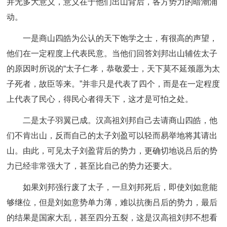
并无多大意义，意义在于他们出山背后，各方势力的暗潮涌
动。
一是商山四皓为公认的天下饱学之士，有很高的声望，
他们在一定程度上代表民意。当他们回答刘邦出山辅佐太子
的原因时所说的“太子仁孝，恭敬爱士，天下莫不延颈愿为太
子死者，故臣等来。”并非只是代表了四个，而是在一定程度
上代表了民心，得民心者得天下，这才是可怕之处。
二是太子羽翼已成。汉高祖刘邦自己去请商山四皓，他
们不肯出山，反而自己的太子刘盈可以轻而易举地将其请出
山。由此，可见太子刘盈背后的势力，更确切地说吕后的势
力已经非常强大了，甚至比自己的势力还要大。
如果刘邦强行废了太子，一旦刘邦死后，即使刘如意能
够继位，但是刘如意势单力薄，难以抗衡吕后的势力，最后
的结果是国家大乱，甚至四分五裂，这是汉高祖刘邦不想看