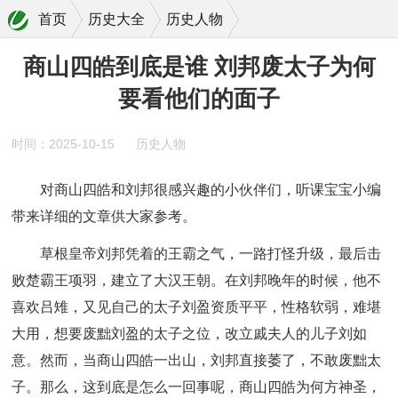
首页
历史大全
历史人物
商山四皓到底是谁 刘邦废太子为何要看他们的面子
商山四皓到底是谁 刘邦废太子为何
要看他们的面子
时间：2025-10-15
历史人物
对商山四皓和刘邦很感兴趣的小伙伴们，听课宝宝小编
带来详细的文章供大家参考。
草根皇帝刘邦凭着的王霸之气，一路打怪升级，最后击
败楚霸王项羽，建立了大汉王朝。在刘邦晚年的时候，他不
喜欢吕雉，又见自己的太子刘盈资质平平，性格软弱，难堪
大用，想要废黜刘盈的太子之位，改立戚夫人的儿子刘如
意。然而，当商山四皓一出山，刘邦直接萎了，不敢废黜太
子。那么，这到底是怎么一回事呢，商山四皓为何方神圣，