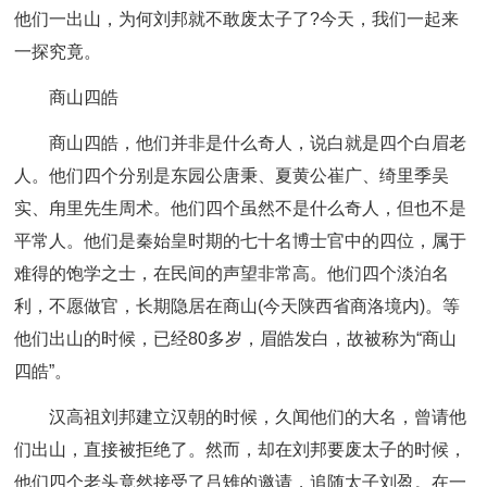
他们一出山，为何刘邦就不敢废太子了?今天，我们一起来
一探究竟。
商山四皓
商山四皓，他们并非是什么奇人，说白就是四个白眉老
人。他们四个分别是东园公唐秉、夏黄公崔广、绮里季吴
实、甪里先生周术。他们四个虽然不是什么奇人，但也不是
平常人。他们是秦始皇时期的七十名博士官中的四位，属于
难得的饱学之士，在民间的声望非常高。他们四个淡泊名
利，不愿做官，长期隐居在商山(今天陕西省商洛境内)。等
他们出山的时候，已经80多岁，眉皓发白，故被称为“商山
四皓”。
汉高祖刘邦建立汉朝的时候，久闻他们的大名，曾请他
们出山，直接被拒绝了。然而，却在刘邦要废太子的时候，
他们四个老头竟然接受了吕雉的邀请，追随太子刘盈。在一