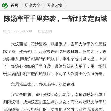
首页
历史大全
历史人物
陈汤率军千里奔袭，一斩郅支定西域
陈汤率军千里奔袭，一斩郅支定西域
时间：2026-07-08
历史人物
大汉西域，黄沙漫卷，狼烟骤起。当郅支单于的铁蹄践
踏汉威、残杀使臣，汉室尊严面临严峻挑衅。危局之下，陈
汤以非凡胆魄矫诏集结西域联军，率部穿越万里戈壁，上演
了一场惊心动魄的千里奔袭，最终阵斩郅支单于，用一场酣
畅淋漓的胜利重塑西域秩序，书写了大汉将士的铁血传奇。
危局催生壮志：郅支挑衅，汉使蒙难
汉宣帝时期，匈奴分裂为南北两部，南匈奴呼韩邪单于
归附汉朝，成为汉室拱卫边疆的盟友；而北匈奴郅支单于却
日渐骄横，不仅拒绝臣服，更将扩张的野心对准西域诸国。