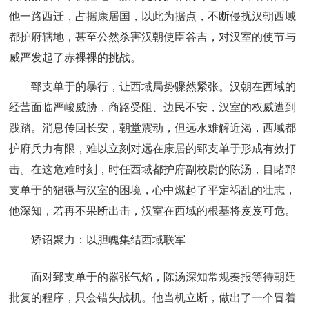
他一路西迁，占据康居国，以此为据点，不断侵扰汉朝西域
都护府辖地，甚至公然杀害汉朝使臣谷吉，对汉室的使节与
威严发起了赤裸裸的挑战。
郅支单于的暴行，让西域局势骤然紧张。汉朝在西域的
经营面临严峻威胁，商路受阻、边民不安，汉室的权威遭到
践踏。消息传回长安，朝堂震动，但远水难解近渴，西域都
护府兵力有限，难以立刻对远在康居的郅支单于形成有效打
击。在这危难时刻，时任西域都护府副校尉的陈汤，目睹郅
支单于的猖獗与汉室的困境，心中燃起了平定祸乱的壮志，
他深知，若再不果断出击，汉室在西域的根基将岌岌可危。
矫诏聚力：以胆魄集结西域联军
面对郅支单于的嚣张气焰，陈汤深知常规奏报等待朝廷
批复的程序，只会错失战机。他当机立断，做出了一个冒着