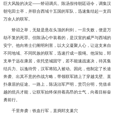
巨大风险的决定——矫诏调兵。陈汤假传朝廷诏令，调集汉
朝屯田士卒，并联合西域十五国的军队，迅速集结起一支四
万余人的联军。
矫诏之举，无疑是悬在头顶的利剑，一旦失败，便是万
劫不复的死罪。但陈汤心中装着的，是汉室的威严与西域的
安宁。他向将士们阐明利害，以大义凝聚人心，让这支来自
不同地域、不同民族的联军，迅速拧成一股绳。他深知，郅
支单于远在康居，依托坚城固守，若不能速战速决，待其集
结兵力、以逸待劳，汉军将陷入被动。因此，他制定了长途
奔袭、出其不意的作战方略，带领联军踏上了穿越戈壁、直
扑康居的征途。一路上，陈汤治军严明，赏罚分明，凭借卓
越的统兵才能，让联军始终保持着高昂的士气，向着目标奋
勇前行。
千里奔袭：铁血行军，直捣郅支巢穴