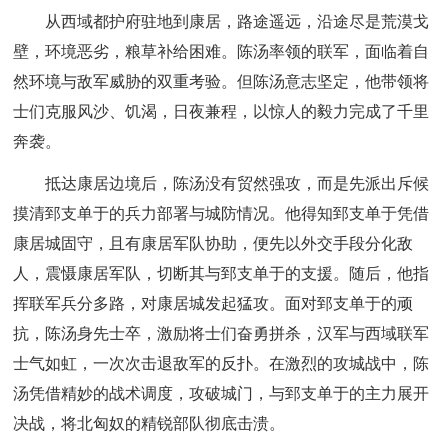
从西域都护府驻地到康居，路途遥远，沿途尽是荒漠戈
壁，环境恶劣，粮草补给困难。陈汤率领的联军，面临着自
然环境与敌军威胁的双重考验。但陈汤意志坚定，他带领将
士们克服风沙、饥渴，日夜兼程，以惊人的毅力完成了千里
奔袭。
抵达康居边境后，陈汤没有贸然强攻，而是先派出斥候
摸清郅支单于的兵力部署与城防情况。他得知郅支单于凭借
康居城固守，且有康居军队协助，便先以外交手段分化敌
人，震慑康居军队，切断其与郅支单于的支援。随后，他指
挥联军兵分多路，对康居城发起猛攻。面对郅支单于的顽
抗，陈汤身先士卒，激励将士们奋勇拼杀，汉军与西域联军
士气如虹，一次次击退敌军的反扑。在激烈的攻城战中，陈
汤凭借精妙的战术调度，攻破城门，与郅支单于的主力展开
决战，将北匈奴的精锐部队彻底击溃。