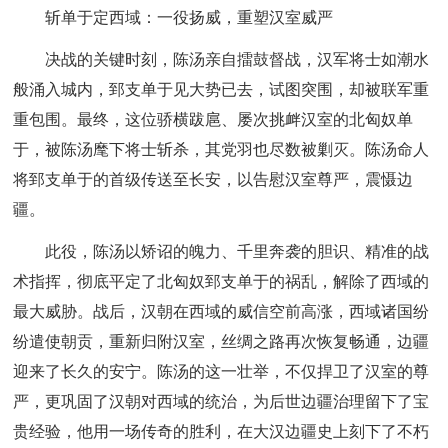
斩单于定西域：一役扬威，重塑汉室威严
决战的关键时刻，陈汤亲自擂鼓督战，汉军将士如潮水
般涌入城内，郅支单于见大势已去，试图突围，却被联军重
重包围。最终，这位骄横跋扈、屡次挑衅汉室的北匈奴单
于，被陈汤麾下将士斩杀，其党羽也尽数被剿灭。陈汤命人
将郅支单于的首级传送至长安，以告慰汉室尊严，震慑边
疆。
此役，陈汤以矫诏的魄力、千里奔袭的胆识、精准的战
术指挥，彻底平定了北匈奴郅支单于的祸乱，解除了西域的
最大威胁。战后，汉朝在西域的威信空前高涨，西域诸国纷
纷遣使朝贡，重新归附汉室，丝绸之路再次恢复畅通，边疆
迎来了长久的安宁。陈汤的这一壮举，不仅捍卫了汉室的尊
严，更巩固了汉朝对西域的统治，为后世边疆治理留下了宝
贵经验，他用一场传奇的胜利，在大汉边疆史上刻下了不朽