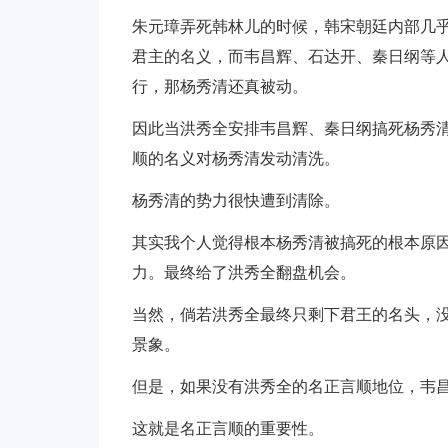
朱元璋弄死韩林儿的时候，韩宋朝廷内部几
君主的名义，而韦昌辉、石达开、秦日纲等
行，那杨秀清还真被动。
因此当洪秀全安排韦昌辉、秦日纲搞死杨秀
顺的名义对杨秀清发动清洗。
杨秀清的势力很快遭到清除。
其实我个人觉得根本杨秀清被搞死的根本原
力。最终给了洪秀全翻盘机会。
当然，倘若洪秀全最终只剩下君王的名头，
景象。
但是，如果没有洪秀全的名正言顺地位，韦
这就是名正言顺的重要性。