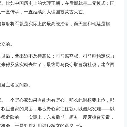
权。比如中国历史上的大理王朝，在后期就是二元模式：国
且一直传承，一直延续到大理国被蒙古灭亡。
的幕府将军就是实际上的最高统治者，而天皇和朝廷是摆
成立的。
去世后，曹丕迫不及待篡位；司马懿夺权、司马师稳定权力
没来得及落实就去世了，最终司马炎夺取曹魏社稷，建立西
到君主名义问题。
家。一个野心家如果有能力有野心，那么此时想要上位，那
了权臣当家的局面，那么野心家往往就可以借此发难——以
是很危险的——实际上，东京后期，桓玄一度废掉晋安帝，
家机会。于是刘裕利用讨伐桓玄的名义上位。