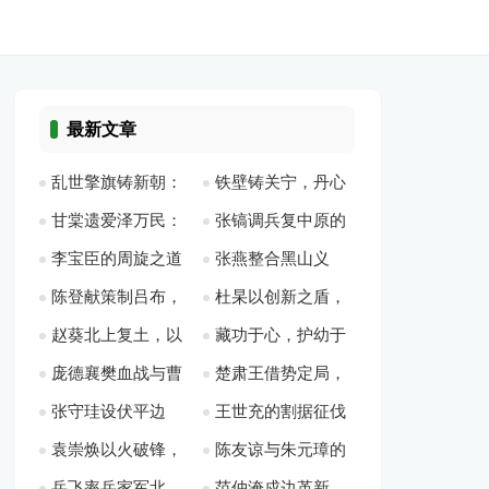
最新文章
乱世擎旗铸新朝：
铁壁铸关宁，丹心
甘棠遗爱泽万民：
张镐调兵复中原的
陈霸先平乱开国的铁
照晚明：孙承宗的防
李宝臣的周旋之道
张燕整合黑山义
召公勤政恤民的千古
破局之路
血征程
线与末路悲歌
陈登献策制吕布，
杜杲以创新之盾，
与自治传奇
军，在博弈中闯出生
风范
赵葵北上复土，以
藏功于心，护幼于
智破枭雄隐患局
护江淮山河
路
庞德襄樊血战与曹
楚肃王借势定局，
地利破蒙骑
危的千古仁相——丙
张守珪设伏平边
王世充的割据征伐
魏忠烈的绝响
终结贵族乱局的雷霆
吉
袁崇焕以火破锋，
陈友谅与朱元璋的
患，筑牢丝路大动脉
与末路悲歌
之路
岳飞率岳家军北
范仲淹戍边革新，