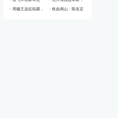
阻遏后金铁蹄
江南霸主对决
周穆王远征拓疆，
铁血闽山：陈友定
伐，矢志收复中原山
以赤诚铸就北宋脊梁
重塑西部部族千年格
与福建山地的不屈防
河
局
线