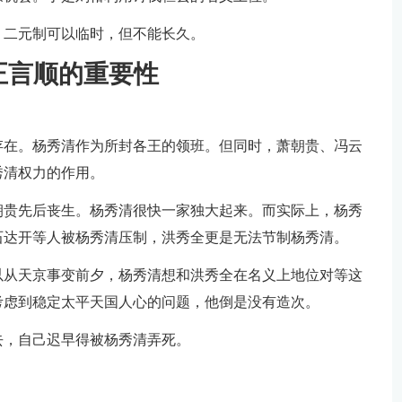
。二元制可以临时，但不能长久。
正言顺的重要性
存在。杨秀清作为所封各王的领班。但同时，萧朝贵、冯云
秀清权力的作用。
朝贵先后丧生。杨秀清很快一家独大起来。而实际上，杨秀
石达开等人被杨秀清压制，洪秀全更是无法节制杨秀清。
以从天京事变前夕，杨秀清想和洪秀全在名义上地位对等这
考虑到稳定太平天国人心的问题，他倒是没有造次。
去，自己迟早得被杨秀清弄死。