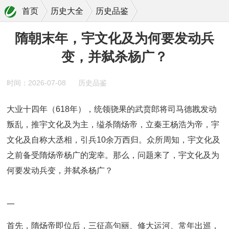
首页
历史大全
历史品鉴
隋朝末年，宇文化及为何要发动兵变，并弑杀杨广？
隋朝末年，宇文化及为何要发动兵
变，并弑杀杨广？
时间：2026-07-08
历史品鉴
大业十四年（618年），统领骁果的武贲郎将司马德戡发动
叛乱，推宇文化及为主，缢杀隋炀帝，立秦王杨浩为帝，宇
文化及自称大丞相，引兵10余万西归。众所周知，宇文化及
之前备受隋炀帝杨广的宠幸。那么，问题来了，宇文化及为
何要发动兵变，并弑杀杨广？
一
首先，隋炀帝即位后，三征高句丽、修大运河、常年出巡，