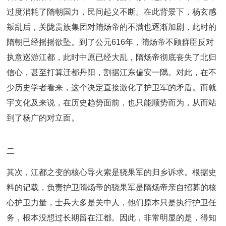
过度消耗了隋朝国力，民间起义不断。在此背景下，杨玄感
叛乱后，关陇贵族集团对隋炀帝的不满也逐渐加剧，此时的
隋朝已经摇摇欲坠。到了公元616年，隋炀帝不顾群臣反对
执意巡游江都，此时中原已经大乱，隋炀帝彻底丧失了北归
信心，甚至打算迁都丹阳，割据江东偏安一隅。对此，在不
少历史学者看来，这个决定直接激化了护卫军的矛盾。而就
宇文化及来说，在历史趋势面前，也只能顺势而为，从而站
到了杨广的对立面。
二
其次，江都之变的核心导火索是骁果军的归乡诉求。根据史
料的记载，负责护卫隋炀帝的骁果军是隋炀帝亲自招募的核
心护卫力量，士兵大多是关中人，他们原本只是执行护卫任
务，根本没想过长期留在江都。因此，非常明显的是，得知