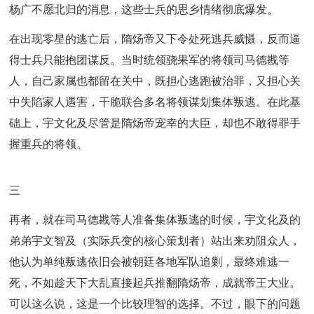
杨广不愿北归的消息，这些士兵的思乡情绪彻底爆发。
在出现零星的逃亡后，隋炀帝又下令处死逃兵威慑，反而逼
得士兵只能抱团谋反。当时统领骁果军的将领司马德戡等
人，自己家属也都留在关中，既担心逃跑被治罪，又担心关
中失陷家人遇害，干脆联合多名将领谋划集体叛逃。在此基
础上，宇文化及尽管是隋炀帝宠幸的大臣，却也不敢得罪手
握重兵的将领。
三
再者，就在司马德戡等人准备集体叛逃的时候，宇文化及的
弟弟宇文智及（实际兵变的核心策划者）站出来劝阻众人，
他认为单纯叛逃依旧会被朝廷各地军队追剿，最终难逃一
死，不如趁天下大乱直接起兵推翻隋炀帝，成就帝王大业。
可以这么说，这是一个比较理智的选择。不过，眼下的问题