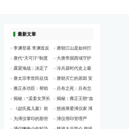
最新文章
李渊登基 李渊造反
唐朝江山是如何打
唐代“天可汗”制度
大唐帝国西域守护
如何将隋炀帝推向深
下来的？唐朝军事实
露梁海战：决定了
冷兵器时代史上最
兴衰：诸蕃推举的世
神 高丽族大将高仙
渊的？
力有多强？
唐太宗李世民征伐
唐朝灭亡的原因 安
东北亚三百年政治格
强：唐代军队的武器
界盟主
芝
雍正杀功臣：帮助
吕布之死：吕布怎
高丽 兵力有余为何
史之乱如何毁灭大唐
局
和战术
揭秘：“孟姜女哭长
揭秘：雍正王朝“血
雍正登基的功臣都是
么死的? 吕布是被谁
还失败？
盛世的？
《赵氏孤儿案》前
慈禧厚爱溥仪家 溥
城”是世人栽赃秦始
滴子”与特务政治的
怎么死的？
杀死的？
为溥仪掌印的那些
溥仪用印管理严
瞻：为世人唱一曲人
仪父亲外祖父均由其
皇？
真相
溥仪懊悔少年时染
慈禧太后简介 慈禧