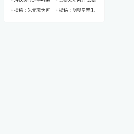
伪满尚书府大臣的秘
格：常把国玺、御玺
性的悲歌
赐婚
揭秘：朱元璋为何
揭秘：明朝皇帝朱
恶习，致使四个妻子
与牡丹之间不得不说
事揭露
放身边
不把皇位传给“武
元璋为什么要删《孟
守活寡
的故事
将”朱棣
子》？