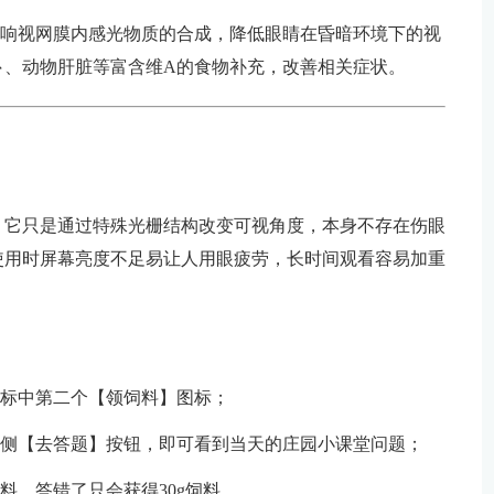
影响视网膜内感光物质的合成，降低眼睛在昏暗环境下的视
卜、动物肝脏等富含维A的食物补充，改善相关症状。
，它只是通过特殊光栅结构改变可视角度，本身不存在伤眼
使用时屏幕亮度不足易让人用眼疲劳，长时间观看容易加重
图标中第二个【领饲料】图标；
右侧【去答题】按钮，即可看到当天的庄园小课堂问题；
饲料，答错了只会获得30g饲料。