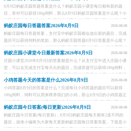
来了解一下吧。蚂蚁庄园8月9日答案大全一、8月9日答案
8月9日蚂蚁庄园答题答案是什么？蚂蚁庄园小课堂每日都有新的题
1、健康辟谣:空气炸锅做的食物容易致癌正确答案：并不准
目，答对可以获得180g饲料，那么8月9日蚂蚁庄园答案是什么呢？小
确答案解...
编已经帮大家准备好了8月9日蚂蚁庄园小鸡答题今日答案，一起来看
蚂蚁庄园每日答题答案2026年8月9日
2026-08-08
看吧。蚂蚁庄园小鸡答题今日答案8月9日一、答案汇总1、健康辟谣:
蚂蚁庄园每日答题答案，支付宝中蚂蚁庄园都会放出新的题目，完成
空气炸锅做的食物容易致癌正确答案：并不准确答案解...
题目可以获得饲料的奖励，那么蚂蚁庄园答题8月9日答案是什么呢？
小编已经帮大家准备好了蚂蚁庄园8月9日的正确答案，一起来看看
蚂蚁庄园小课堂今日最新答案2026年8月9日
2026-08-08
吧。蚂蚁庄园每日答题答案1.答案汇总1.健康辟谣:空气炸锅做的食物
庄园小课堂2026年8月9日的答案都是什么？从支付宝中进入庄园小课
容易致癌正确答案：并不准确2.“剔尖&r...
堂，可以去完成支付宝每天出的题目，完成答题可以获得180g饲料，
那么蚂蚁庄园小课堂今日最新答案8月9日的答案是什么呢？小编已经
小鸡答题今天的答案是什么2026年8月9日
2026-08-08
帮大家整理好了庄园小课堂8月9日的答案，和小编一起来看看吧。蚂
小鸡答题8月9日的答案是什么？完成每日小鸡答题的题目可以获得
蚁庄园小课堂8月9日答案一、8月9日答案1.健...
180g饲料，饲料可以用来喂养我们的小鸡，那么8月9日的小鸡答题正
确答案是什么呢？小编已经帮大家准备好了小鸡答题8月9日的正确答
蚂蚁庄园今日答案(每日更新)2026年8月9日
2026-08-08
案，一起来看看吧。小鸡答题8月9日正确答案是什么一、8月9日小鸡
蚂蚁庄园今日答案(每日更新)，8月9日蚂蚁庄园每天都有2道不同的
答题答案1、健康辟谣:空气炸锅做的食物容易致癌正...
题目，游侠小编将为大家每天更新蚂蚁庄园每日答案答案。下面是小
编帮大家准备好的蚂蚁庄园8月9日答案，一起来看看吧。蚂蚁庄园今