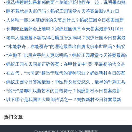
最新9.18
挑选榴莲时如果相邻的两个刺能轻松地捏在一起，说明果肉熟
了没？蚂蚁庄园课堂今天答案最新9月18日
睡不着就是失眠症吗？蚂蚁庄园课堂今天答案最新9月17日
人体唯一能360度旋转的关节是什么？蚂蚁庄园今日答案最新
9.17
长期吃止痛药会上瘾吗？蚂蚁庄园课堂今天答案最新9月16日
老年人越瘦越不容易得心脑血管疾病吗？蚂蚁庄园今日答案最
新9.16
“水能载舟，亦能覆舟”的理论最早出自唐太宗李世民吗？蚂蚁
庄园今日答案最新9.13
“左撇子”比用右手的人更聪明吗？蚂蚁庄园课堂今天答案最新9
月13日
蚂蚁庄园今天问题正确答案：在甲骨文中“美”字最初的含义是
什么？
在古代，“大司寇”相当于现代的哪种职业？蚂蚁新村今日答案
最新9.22
蚂蚁庄园今日答案最新：中医针灸历史悠久，最早的针刺工具
是什么材质？
“蚓号”是哪种戏曲艺术的曲谱符号？蚂蚁新村今日答案最新
9.20
以下哪个是我国四大民间传说之一？蚂蚁新村今日答案最新
9.19
热门文章
Copyright©2025-
2026
TKBB.CN
听课宝宝