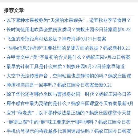
推荐文章
以下哪种水果被称为“天然的水果罐头”，适宜秋冬季节食用？
蚂蚁庄园课堂今天答案最新9月23日
长时间使用电吹风会损伤发质吗？蚂蚁庄园今日答案最新9.23
飞鱼的滑翔距离可达多远？神奇海洋9月21日答案
“生物信息分析师”主要处理的是哪方面的数据？蚂蚁新村9.21
答案
在甲骨文中,“美”字最初的含义是什么？蚂蚁庄园9月22日答案
最早的针刺工具是什么材质？蚂蚁庄园9月22日答案早知道
太空中无法传播声音，空间站里也是静悄悄的吗？蚂蚁庄园课
堂今天答案最新9月21日
肿瘤和癌症是一回事吗？蚂蚁庄园今日答案最新9.21
除了华佗还有哪位名医与曹操身处同一时代？蚂蚁庄园今日答
案最新9.20
犀牛感官中最为灵敏的是什么？蚂蚁庄园课堂今天答案最新9月
20日
应对“秋老虎”，以下哪种做法是正确的？蚂蚁庄园课堂今天答
案最新9月19日
“麻婆豆腐”中的“麻”味主要来源于哪种调料？蚂蚁庄园今日答
案最新9.19
手机信号显示的格数越多代表网速越快吗？蚂蚁庄园今日答案