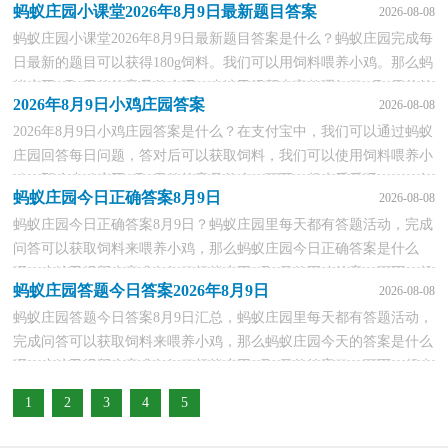
蚂蚁庄园小课堂2026年8月9日最新题目答案
2026-08-08
日答案(每日更新)一、2026年8月9日蚂蚁庄园今日答案(每日更新)1、
蚂蚁庄园小课堂2026年8月9日最新题目答案是什么？蚂蚁庄园完成每
健康辟谣:空气炸锅做的食物容易致癌正确答案...
日最新的题目可以获得180g饲料。我们可以用饲料喂养小鸡。那么蚂
蚁庄园8月9日的答案是什么呢？小编已经帮大家整理好了8月9日的答
2026年8月9日小鸡庄园答案
2026-08-08
案了，一起来看看吧。蚂蚁庄园小课堂2026年8月9日最新题目一、8
2026年8月9日小鸡庄园答案是什么？在支付宝中，我们可以通过蚂蚁
月9日答案1、健康辟谣:空气炸锅做的食物...
庄园回答每日问题，答对后可以获取饲料，我们可以使用饲料喂养小
鸡，那么小鸡庄园8月9日的答案是什么，下面一起来看看吧。2026年
蚂蚁庄园今日正确答案8月9日
2026-08-08
8月9日蚂蚁庄园答案一、答案汇总1、健康辟谣:空气炸锅做的食物容
蚂蚁庄园今日正确答案8月9日？蚂蚁庄园里每天都有答题活动，完成
易致癌正确答案：并不准确答案解析：网传空气炸...
问答可以获取饲料来喂养小鸡，那么蚂蚁庄园今日正确答案是什么
呢？小编已经帮大家准备好了蚂蚁庄园8月9日的正确答案，下面一起
蚂蚁庄园答题今日答案2026年8月9日
2026-08-08
来看看吧。蚂蚁庄园今日正确答案8月9日一、8月9日正确答案汇总
蚂蚁庄园答题今日答案8月9日汇总，蚂蚁庄园里每天都有答题活动，
1、健康辟谣:空气炸锅做的食物容易致癌正确答案：并不准确...
完成问答可以获取饲料来喂养小鸡，那么蚂蚁庄园今天的答案是什么
呢？小编已经帮大家准备好了蚂蚁庄园8月9日的答案了，下面一起来
看看吧。蚂蚁庄园答题今日答案8月9日一、蚂蚁庄园8月9日答案汇总
1
2
3
4
5
1、健康辟谣:空气炸锅做的食物容易致癌正确答案：并不...